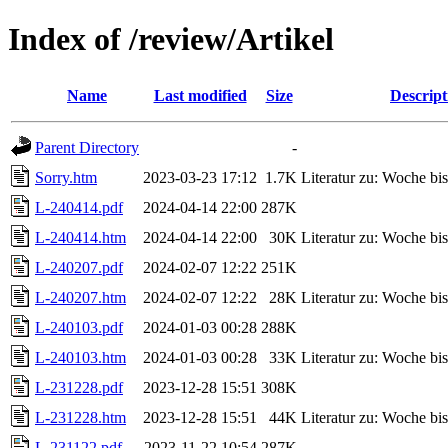
Index of /review/Artikel
Name
Last modified
Size
Descript
Parent Directory
-
Sorry.htm
2023-03-23 17:12
1.7K
Literatur zu: Woche b
L-240414.pdf
2024-04-14 22:00
287K
L-240414.htm
2024-04-14 22:00
30K
Literatur zu: Woche b
L-240207.pdf
2024-02-07 12:22
251K
L-240207.htm
2024-02-07 12:22
28K
Literatur zu: Woche b
L-240103.pdf
2024-01-03 00:28
288K
L-240103.htm
2024-01-03 00:28
33K
Literatur zu: Woche b
L-231228.pdf
2023-12-28 15:51
308K
L-231228.htm
2023-12-28 15:51
44K
Literatur zu: Woche b
L-231122.pdf
2023-11-22 10:54
287K